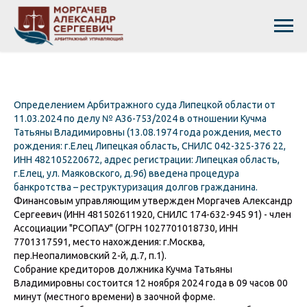
Определением Арбитражного суда Липецкой области от
11.03.2024 по делу № А36-753/2024 в отношении Кучма
Татьяны Владимировны (13.08.1974 года рождения, место
рождения: г.Елец Липецкая область, СНИЛС 042-325-376 22,
ИНН 482105220672, адрес регистрации: Липецкая область,
г.Елец, ул. Маяковского, д.96) введена процедура
банкротства – реструктуризация долгов гражданина.
Финансовым управляющим утвержден Моргачев Александр
Сергеевич (ИНН 481502611920, СНИЛС 174-632-945 91) - член
Ассоциации "РСОПАУ" (ОГРН 1027701018730, ИНН
7701317591, место нахождения: г.Москва,
пер.Неопалимовский 2-й, д.7, п.1).
Собрание кредиторов должника Кучма Татьяны
Владимировны состоится 12 ноября 2024 года в 09 часов 00
минут (местного времени) в заочной форме.