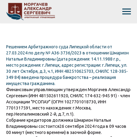
Решением Арбитражного суда Липецкой области от
27.03.2024 по делу № А36-3736/2023 в отношении Шмарион
Натальи Владимировны (дата рождения: 14.11.1988 г.р.,
место рождения: г.Липецк, адрес регистрации: г.Липецк, ул.
30 лет Октября, д.3, ч.1, ИНН 482510625703, СНИЛС 128-385-
349 84) введена процедура банкротства – реализация
имущества гражданина.
Финансовым управляющим утвержден Моргачев Александр
Сергеевич (ИНН 481502611920, СНИЛС 174-632-945 91) - член
Ассоциации "РСОПАУ" (ОГРН 1027701018730, ИНН
7701317591, место нахождения: г.Москва,
пер.Неопалимовский 2-й, д.7, п.1).
Собрание кредиторов должника Шмарион Натальи
Владимировны состоится26 сентября 2024 года в 09 часов
00 минут (местного времени) в заочной форме.