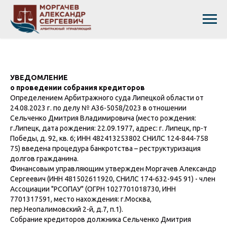
УВЕДОМЛЕНИЕ
о проведении собрания кредиторов
Определением Арбитражного суда Липецкой области от
24.08.2023 г. по делу № А36-5058/2023 в отношении
Сельченко Дмитрия Владимировича (место рождения:
г.Липецк, дата рождения: 22.09.1977, адрес: г. Липецк, пр-т
Победы, д. 92, кв. 6; ИНН 482413253802 СНИЛС 124-844-758
75) введена процедура банкротства – реструктуризация
долгов гражданина.
Финансовым управляющим утвержден Моргачев Александр
Сергеевич (ИНН 481502611920, СНИЛС 174-632-945 91) - член
Ассоциации "РСОПАУ" (ОГРН 1027701018730, ИНН
7701317591, место нахождения: г.Москва,
пер.Неопалимовский 2-й, д.7, п.1).
Собрание кредиторов должника Сельченко Дмитрия