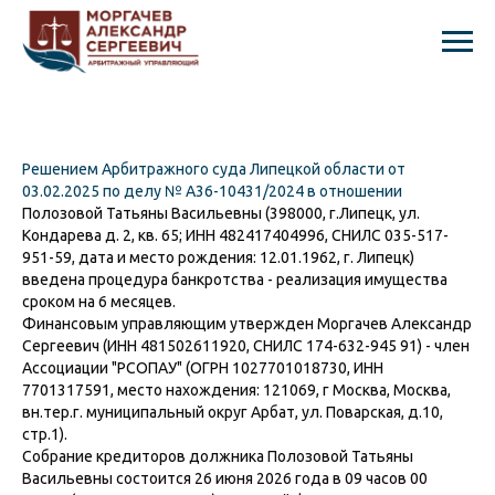
Решением Арбитражного суда Липецкой области от
03.02.2025 по делу № А36-10431/2024 в отношении
Полозовой Татьяны Васильевны (398000, г.Липецк, ул.
Кондарева д. 2, кв. 65; ИНН 482417404996, СНИЛС 035-517-
951-59, дата и место рождения: 12.01.1962, г. Липецк)
введена процедура банкротства - реализация имущества
сроком на 6 месяцев.
Финансовым управляющим утвержден Моргачев Александр
Сергеевич (ИНН 481502611920, СНИЛС 174-632-945 91) - член
Ассоциации "РСОПАУ" (ОГРН 1027701018730, ИНН
7701317591, место нахождения: 121069, г Москва, Москва,
вн.тер.г. муниципальный округ Арбат, ул. Поварская, д.10,
стр.1).
Собрание кредиторов должника Полозовой Татьяны
Васильевны состоится 26 июня 2026 года в 09 часов 00