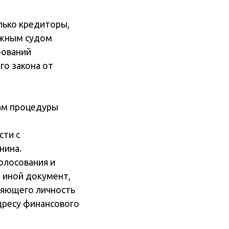
лько кредиторы,
ажным судом
бований
о закона от
там процедуры
сти с
нина.
олосования и
 иной документ,
ряющего личность
дресу финансового