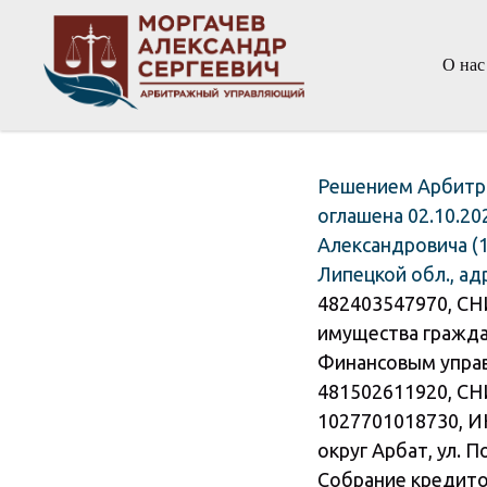
О нас
Решением Арбитра
оглашена 02.10.2
Александровича (1
Липецкой обл., адр
482403547970, СН
имущества граждан
Финансовым упра
481502611920, СН
1027701018730, ИН
округ Арбат, ул. По
Собрание кредито