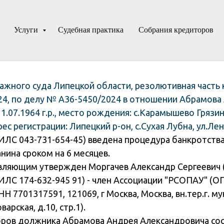
Услуги
Судебная практика
Собрания кредиторов
жного суда Липецкой области, резолютивная часть 
024, по делу № А36-5450/2024 в отношении
Абрамова
1.07.1964 г.р., место рождения: с.Карамышево Грязин
ес регистрации: Липецкий р-он, с.Сухая Лубна, ул.Лен
ИЛС 043-731-654-45) введена процедура банкротства
ина сроком на 6 месяцев.
вляющим утвержден Моргачев Александр Сергеевич
ИЛС 174-632-945 91) - член Ассоциации "РСОПАУ" (О
Н 7701317591, 121069, г Москва, Москва, вн.тер.г. 
варская, д.10, стр.1).
ров должника Абрамова Андрея Александровича сос