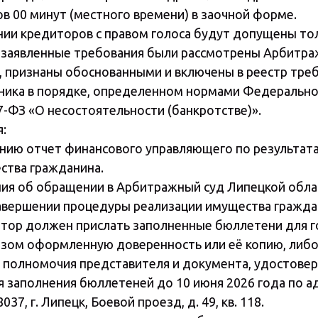
сов 00 минут (местного времени) в заочной форме.
ании кредиторов с правом голоса будут допущены то
 заявленные требования были рассмотрены Арбитр
, признаны обоснованными и включены в реестр тре
ика в порядке, определенном нормами Федеральног
27-ФЗ «О несостоятельности (банкротстве)».
:
дению отчет финансового управляющего по результа
ства гражданина.
ния об обращении в Арбитражный суд Липецкой обла
авершении процедуры реализации имущества гражда
тор должен прислать заполненные бюллетени для г
ом оформленную доверенность или её копию, либо
полномочия представителя и документа, удостове
я заполнения бюллетеней до 10 июня 2026 года по а
37, г. Липецк, Боевой проезд, д. 49, кв. 118.