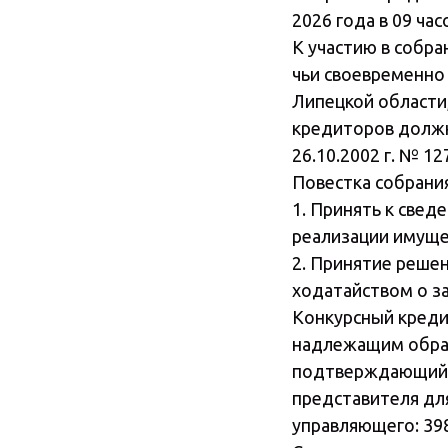
2026 года в 09 ча
К участию в собр
чьи своевременно
Липецкой области
кредиторов должн
26.10.2002 г. № 1
Повестка собрания
1. Принять к све
реализации имуще
2. Принятие реше
ходатайством о з
Конкурсный креди
надлежащим образ
подтверждающий 
представителя дл
управляющего: 3980