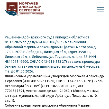
Решением Арбитражного суда Липецкой области от
01.12.2025 по делу №А36-8186/2025 в отношении
Абрамовой Марины Александровны (дата и место рожд.
17.04.1977, г. Лебедянь, Липецкая обл., адрес 399611,
Липецкая обл., г. Лебедянь, ул. Трудовая, д. 4, кв. 33; ИНН
481101546600, СНИЛС 042-611-853 27) введена процедура
банкротства - реализация имущества сроком на 6 месяцев,
т.е. до 01.06.2026.
Финансовым управляющим утвержден Моргачев Александр
Сергеевич (ИНН 481502611920, СНИЛС 174-632-945 91) - член
Ассоциации "РСОПАУ" (ОГРН 1027701018730, ИНН
7701317591, место нахождения: 121069, г Москва, Москва,
вн.тер.г. муниципальный округ Арбат, ул. Поварская, д.10,
стр.1).
Собрание кредиторов должника Абрамовой Марины