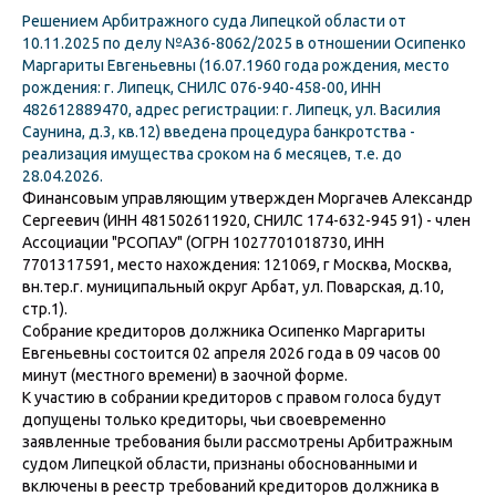
Решением Арбитражного суда Липецкой области от
10.11.2025 по делу №А36-8062/2025 в отношении Осипенко
Маргариты Евгеньевны (16.07.1960 года рождения, место
рождения: г. Липецк, СНИЛС 076-940-458-00, ИНН
482612889470, адрес регистрации: г. Липецк, ул. Василия
Саунина, д.3, кв.12) введена процедура банкротства -
реализация имущества сроком на 6 месяцев, т.е. до
28.04.2026.
Финансовым управляющим утвержден Моргачев Александр
Сергеевич (ИНН 481502611920, СНИЛС 174-632-945 91) - член
Ассоциации "РСОПАУ" (ОГРН 1027701018730, ИНН
7701317591, место нахождения: 121069, г Москва, Москва,
вн.тер.г. муниципальный округ Арбат, ул. Поварская, д.10,
стр.1).
Собрание кредиторов должника Осипенко Маргариты
Евгеньевны состоится 02 апреля 2026 года в 09 часов 00
минут (местного времени) в заочной форме.
К участию в собрании кредиторов с правом голоса будут
допущены только кредиторы, чьи своевременно
заявленные требования были рассмотрены Арбитражным
судом Липецкой области, признаны обоснованными и
включены в реестр требований кредиторов должника в